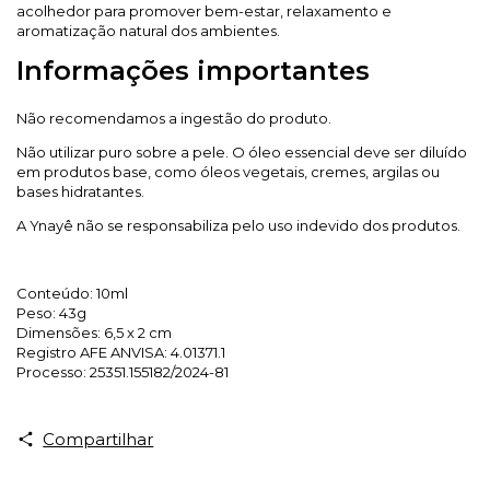
acolhedor para promover bem-estar, relaxamento e
aromatização natural dos ambientes.
Informações importantes
Não recomendamos a ingestão do produto.
Não utilizar puro sobre a pele. O óleo essencial deve ser diluído
em produtos base, como óleos vegetais, cremes, argilas ou
bases hidratantes.
A Ynayê não se responsabiliza pelo uso indevido dos produtos.
Conteúdo: 10ml
Peso: 43g
Dimensões: 6,5 x 2 cm
Registro AFE ANVISA: 4.01371.1
Processo: 25351.155182/2024-81
Compartilhar