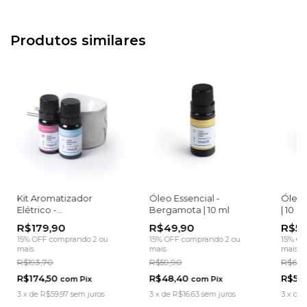
Produtos similares
Kit Aromatizador
Óleo Essencial -
Óleo 
Elétrico -
Bergamota | 10 ml
| 10 ml
Empoderamento
R$179,90
R$49,90
R$54
Feminino
15% OFF
comprando 2 ou
15% OFF
comprando 2 ou
15% OF
mais
mais
mais
R$193,70
R$59,90
R$63,
R$174,50
R$48,40
R$53
com
Pix
com
Pix
3
x
de
R$59,97
sem juros
3
x
de
R$16,63
sem juros
3
x
de