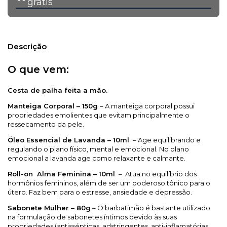
grátis
Descrição
O que vem:
Cesta de palha feita a mão.
Manteiga Corporal – 150g
– A
manteiga corporal
possui
propriedades emolientes que evitam principalmente o
ressecamento da pele.
Óleo Essencial de Lavanda – 10ml
– Age equilibrando e
regulando o plano físico, mental e emocional. No plano
emocional a lavanda age como relaxante e calmante.
Roll-on Alma Feminina – 10ml
– Atua no equilíbrio dos
hormônios femininos, além de ser um poderoso tônico para o
útero. Faz bem para o estresse, ansiedade e depressão.
Sabonete Mulher – 80g
– O barbatimão é bastante utilizado
na formulação de sabonetes íntimos devido às suas
propriedades (antissépticas, adstringentes, anti-inflamatórias