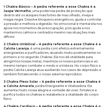
1 Chakra Básico – A pedra referente a esse Chakra é a
Jaspe Vermelho
, uma poderosa pedra de proteção que
destrói até os ataques mais fortes de mau olhado, inveja e
magia negra. Dissolve bloqueios energéticos, ajuda a controlar
a pressão e melhora a digestão. No emocional e mental ela nos
apoia nos momentos de preocupação, pois ajuda a nos
mantermos calmos e centrados mesmo nas situações mais
difíceis.
2 Chakra Umbilical – A pedra referente a esse Chakra é a
Calcita Laranja
, é uma pedra com efeitos extremamente
energizantes e purificadores, atuando muito positivamente no
primeiro e no segundo Chakras. Ela nos dá vitalidade para
atingirmos nossas metas, maximiza os nossos potenciais e ao
mesmo tempo combate o medo e a tristeza. No corpo físico a
pedra Calcita Laranja atua auxiliando nos casos de depressão e
também fortalecendo o nosso sistema reprodutor.
3 Chakra Plexo Solar – A pedra referente a esse Chakra é
a Calcita Amarela
, pedra Energizante e Vitalizadora. Ela
aumenta muito nossa alegria e vontade de viver, fortalece e
purifica todos os chakras e restabelece a vitalidade do corpo
físico.
4 Chakra Cardíaco – A pedra referente a esse Chakra é o