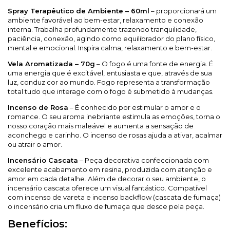
Spray Terapêutico de Ambiente – 60ml
– proporcionará um
ambiente favorável ao bem-estar, relaxamento e conexão
interna. Trabalha profundamente trazendo tranquilidade,
paciência, conexão, agindo como equilibrador do plano físico,
mental e emocional. Inspira calma, relaxamento e bem-estar.
Vela Aromatizada – 70g
– O fogo é uma fonte de energia. É
uma energia que é excitável, entusiasta e que, através de sua
luz, conduz cor ao mundo. Fogo representa a transformação
total tudo que interage com o fogo é submetido à mudanças.
Incenso de Rosa
– É conhecido por estimular o amor e o
romance. O seu aroma inebriante estimula as emoções, torna o
nosso coração mais maleável e aumenta a sensação de
aconchego e carinho. O incenso de rosas ajuda a ativar, acalmar
ou atrair o amor.
Incensário Cascata
– Peça decorativa confeccionada com
excelente acabamento em resina, produzida com atenção e
amor em cada detalhe. Além de decorar o seu ambiente, o
incensário cascata oferece um visual fantástico. Compatível
com incenso de vareta e incenso backflow (cascata de fumaça)
o incensário cria um fluxo de fumaça que desce pela peça.
Benefícios: