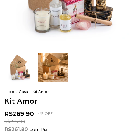
Início
.
Casa
.
Kit Amor
Kit Amor
R$269,90
-
4
%
OFF
R$279,90
R$261,80
com
Pix