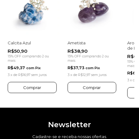
Calcita Azul
Ametista
Aroma
de Po
R$50,90
R$38,90
R$64
15% OFF
comprando 2 ou
15% OFF
comprando 2 ou
mais
mais
15% OF
mais
R$49,37
R$37,73
com
Pix
com
Pix
R$62
3
x
de
R$16,97
sem juros
3
x
de
R$12,97
sem juros
3
x
de
Newsletter
Cadastre-se e receba nossas ofertas.