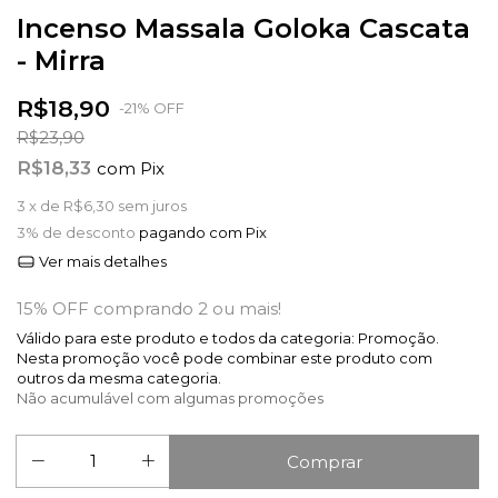
Incenso Massala Goloka Cascata
- Mirra
R$18,90
-
21
%
OFF
R$23,90
R$18,33
com
Pix
3
x de
R$6,30
sem juros
3% de desconto
pagando com Pix
Ver mais detalhes
15% OFF comprando 2 ou mais!
Válido para este produto e todos da categoria: Promoção.
Nesta promoção você pode combinar este produto com
outros da mesma categoria.
Não acumulável com algumas promoções