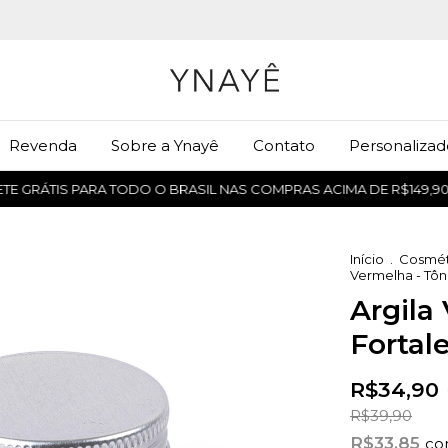
Revenda
Sobre a Ynayê
Contato
Personalizad
GRÁTIS PARA TODO O BRASIL NAS COMPRAS ACIMA DE R$149,90
Início
.
Cosmét
Vermelha - Tôn
Argila
Fortal
R$34,90
R$39,90
R$33,85
c