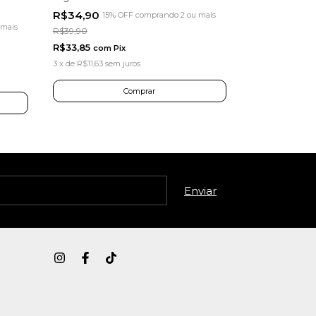
R$34,90
15% OFF
comprando 2 ou mais
 mais
R$39,90
R$33,85
com
Pix
3
x
de
R$11,63
sem juros