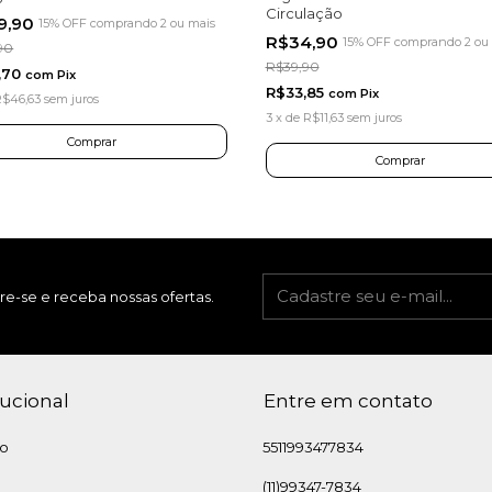
Circulação
9,90
15% OFF
comprando 2 ou mais
R$34,90
15% OFF
comprando 2 ou
90
R$39,90
,70
com
Pix
R$33,85
com
Pix
R$46,63
sem juros
3
x
de
R$11,63
sem juros
re-se e receba nossas ofertas.
tucional
Entre em contato
to
5511993477834
(11)99347-7834