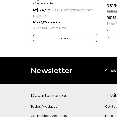
Oleosidade
R$13
R$34,90
15% OFF
comprando 2 ou mais
R$159,
R$39,90
R$135
R$33,85
com
Pix
3
x
de
3
x
de
R$11,63
sem juros
Newsletter
Cadast
Departamentos
Insti
Todos Produtos
Conta
Cosméticos Veganos
Blog