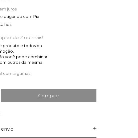
em juros
to
pagando com Pix
talhes
prando 2 ou mais!
te produto e todos da
omoção.
ão você pode combinar
com outros da mesma
l com algumas
e
 envio