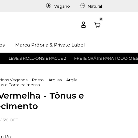
Vegano
Natural
0
os
Marca Própria & Private Label
LEVE 3 ROLL-ONS E PAGUE 2
FRETE GRÁTIS PARA TODO O ESTA
icos Veganos
.
Rosto
.
Argilas
.
Argila
us e Fortalecimento
 Vermelha - Tônus e
ecimento
-
13
%
OFF
om
Pix