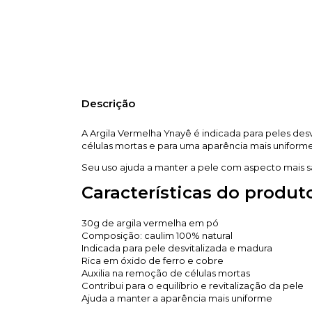
Descrição
A Argila Vermelha Ynayê é indicada para peles desv
células mortas e para uma aparência mais uniforme 
Seu uso ajuda a manter a pele com aspecto mais s
Características do produt
30g de argila vermelha em pó
Composição: caulim 100% natural
Indicada para pele desvitalizada e madura
Rica em óxido de ferro e cobre
Auxilia na remoção de células mortas
Contribui para o equilíbrio e revitalização da pele
Ajuda a manter a aparência mais uniforme