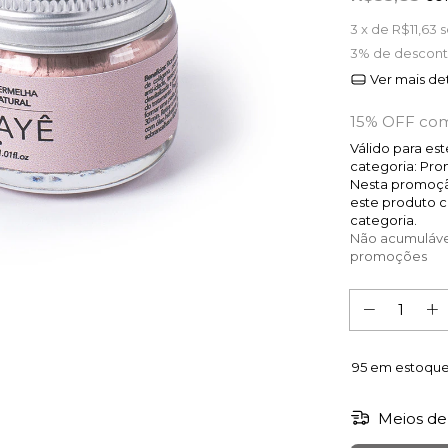
3
x de
R$11,63
s
3% de descon
Ver mais de
15% OFF com
Válido para es
categoria: Pr
Nesta promoç
este produto 
categoria.
Não acumuláve
promoções
95
em estoqu
Meios de