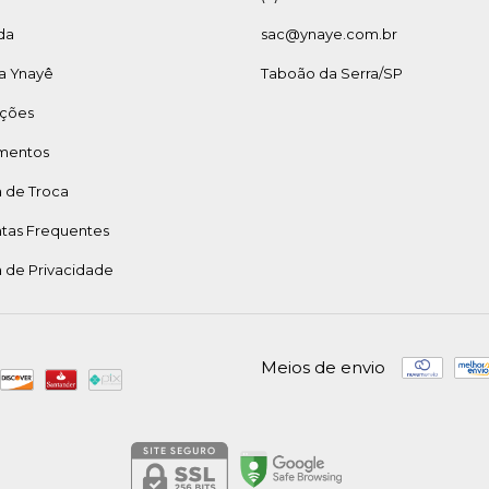
da
sac@ynaye.com.br
a Ynayê
Taboão da Serra/SP
ções
mentos
a de Troca
tas Frequentes
a de Privacidade
Meios de envio